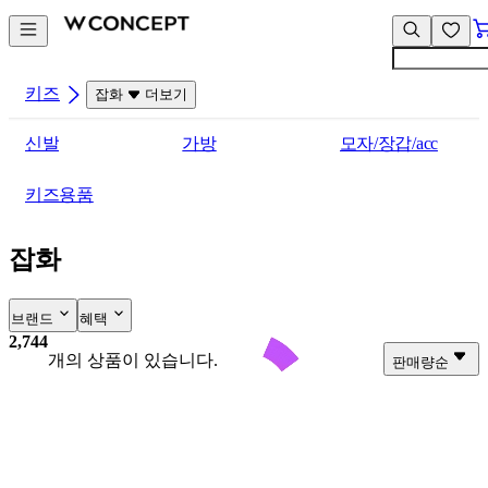
컨
앱
텐
바
츠
바
바
로
키즈
잡화
더보기
로
가
가
기
신발
가방
모자/장갑/acc
기
키즈용품
잡화
브랜드
혜택
2,744
개의 상품이 있습니다.
판매량순